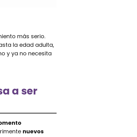
ento más serio.
sta la edad adulta,
ho y ya no necesita
a a ser
momento
erimente
nuevos