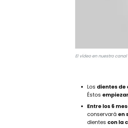
El vídeo en nuestro cana
Los
dientes de
Éstos
empiezan
E
ntre los 6 mes
conservará
en 
dientes
con la 