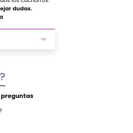
odos los cachorros.
ejar dudas.
a
?
s preguntas
?