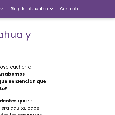
Blog del chihuahua
Contacto
ahua y
ioso cachorro
¿sabemos
 que evidencian que
to?
identes
que se
 era adulta, cabe